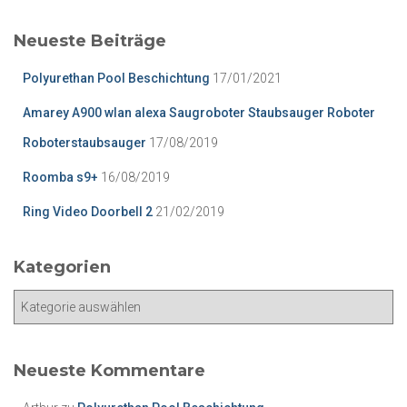
h
e
Neueste Beiträge
n
n
Polyurethan Pool Beschichtung
17/01/2021
a
c
Amarey A900 wlan alexa Saugroboter Staubsauger Roboter
h
Roboterstaubsauger
17/08/2019
:
Roomba s9+
16/08/2019
Ring Video Doorbell 2
21/02/2019
Kategorien
K
a
t
e
Neueste Kommentare
g
o