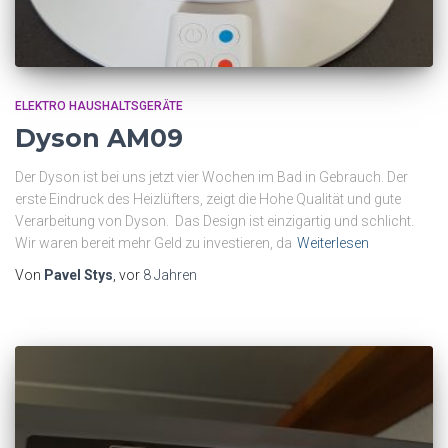
ELEKTRO HAUSHALTSGERÄTE
Dyson AM09
Der Dyson ist bei uns jetzt vier Wochen im Bad in Gebrauch. Der
erste Eindruck des Heizlüfters, zeigt die Hohe Qualität und gute
Verarbeitung von Dyson. Das Design ist einzigartig und schlicht.
Wir waren bereit mehr Geld zu investieren, da
Weiterlesen
Von
Pavel Stys
, vor
8 Jahren