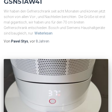
GSN51AW41
Wir haben den Gefrierschrank seit acht Monaten und können jetzt
schon von allen Vor-, und Nachteilen berichten. Die Größe ist erst
mal gigantisch, wir haben uns für den 70 cm breiten
Gefrierschrank entschieden. Bosch und Siemens Haushaltgeräte
sind baugleich, nur
Weiterlesen
Von
Pavel Stys
, vor
8 Jahren