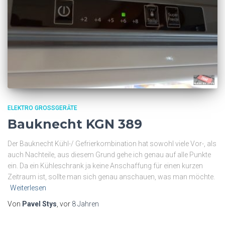
ELEKTRO GROSSGERÄTE
Bauknecht KGN 389
Der Bauknecht Kühl-/ Gefrierkombination hat sowohl viele Vor-, als
auch Nachteile, aus diesem Grund gehe ich genau auf alle Punkte
ein. Da ein Kühleschrank ja keine Anschaffung für einen kurzen
Zeitraum ist, sollte man sich genau anschauen, was man möchte.
Weiterlesen
Von
Pavel Stys
, vor
8 Jahren