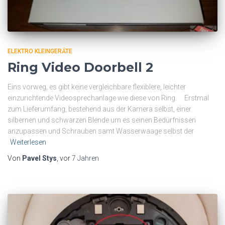
ELEKTRO KLEINGERÄTE
Ring Video Doorbell 2
Eins vorweg, es gibt keine vergleichbare flexiblere, leichter
einzurichtende Videosprechanlage wie diese von Ring. Erstmal
zum Lieferumfang, bestehend aus der Kamera selbst, einer
silbernen und schwarzen Blende um es seinen Bedürfnissen
anzupassen und Schrauben samt Wasserwaage selbst der
Weiterlesen
Von
Pavel Stys
, vor
7 Jahren