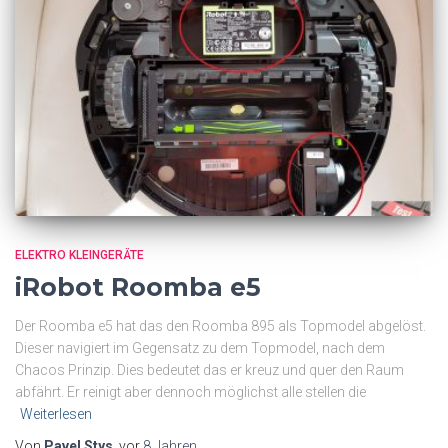
ELEKTRO KLEINGERÄTE
iRobot Roomba e5
Der Roomba e5 hat das den Roomba 895 als Topmodel abgelöst.
Dieser navigiert im Gegensatz zu dem Topmodel, nach dem
Chacos Prinzip. Dies bedeutet das er kreuz und quer den Raum
abfährt. Er reinigt aber dennoch möglichst alle stellen die
Weiterlesen
Von
Pavel Stys
, vor
8 Jahren