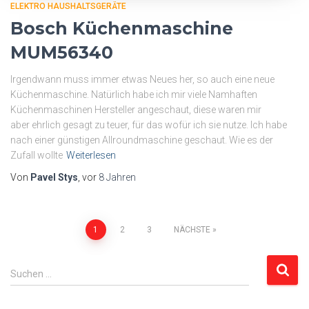
ELEKTRO HAUSHALTSGERÄTE
Bosch Küchenmaschine
MUM56340
Irgendwann muss immer etwas Neues her, so auch eine neue
Küchenmaschine. Natürlich habe ich mir viele Namhaften
Küchenmaschinen Hersteller angeschaut, diese waren mir
aber ehrlich gesagt zu teuer, für das wofür ich sie nutze. Ich habe
nach einer günstigen Allroundmaschine geschaut. Wie es der
Zufall wollte
Weiterlesen
Von
Pavel Stys
, vor
8 Jahren
Seitennummerierung
1
2
3
NÄCHSTE
der
S
Suchen …
u
Beiträge
c