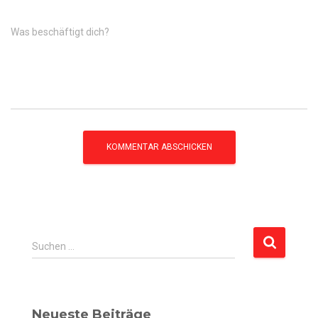
Was beschäftigt dich?
S
Suchen …
u
c
h
e
Neueste Beiträge