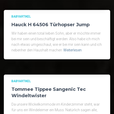
BABYARTIKEL
Hauck H 64506 Türhopser Jump
Wir haben einen total lieben Sohn, aber er möchte immer
bei mir sein und beschäftigt werden. Also habe ich mich
nach etwas umgeschaut, wie er bei mir sein kann und ich
nebenher den Haushalt machen
Weiterlesen
BABYARTIKEL
Tommee Tippee Sangenic Tec
Windeltwister
Da unsere Wickelkommode im Kinderzimmer steht, war
für uns ein Windeleimer ein Muss. Natürlich sagen alle,