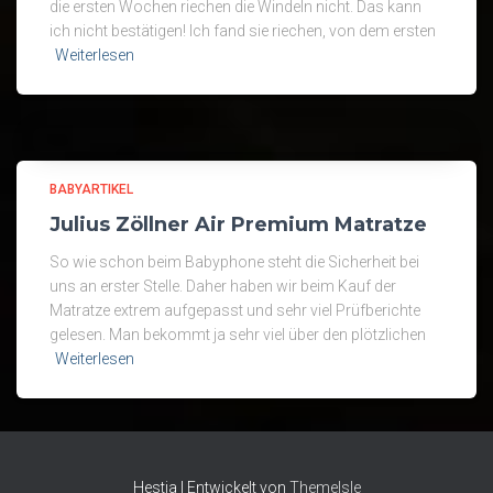
die ersten Wochen riechen die Windeln nicht. Das kann
ich nicht bestätigen! Ich fand sie riechen, von dem ersten
Weiterlesen
BABYARTIKEL
Julius Zöllner Air Premium Matratze
So wie schon beim Babyphone steht die Sicherheit bei
uns an erster Stelle. Daher haben wir beim Kauf der
Matratze extrem aufgepasst und sehr viel Prüfberichte
gelesen. Man bekommt ja sehr viel über den plötzlichen
Weiterlesen
Hestia | Entwickelt von
ThemeIsle