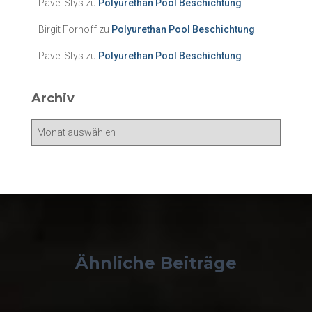
Pavel Stys
zu
Polyurethan Pool Beschichtung
e
n
Birgit Fornoff
zu
Polyurethan Pool Beschichtung
Pavel Stys
zu
Polyurethan Pool Beschichtung
Archiv
A
r
c
h
i
v
Ähnliche Beiträge