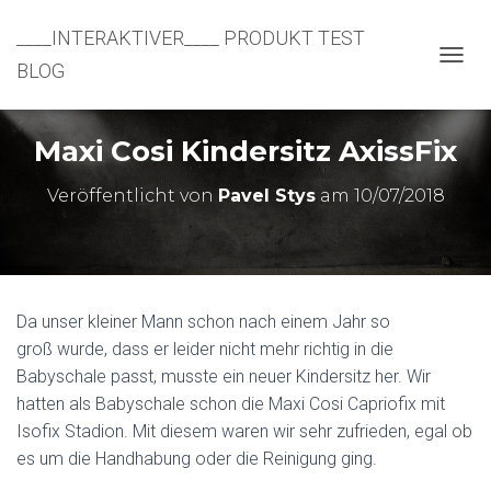
____INTERAKTIVER____ PRODUKT TEST
BLOG
N
A
V
I
Maxi Cosi Kindersitz AxissFix
G
A
Veröffentlicht von
Pavel Stys
am
10/07/2018
T
I
O
N
U
M
Da unser kleiner Mann schon nach einem Jahr so
S
C
groß wurde, dass er leider nicht mehr richtig in die
H
Babyschale passt, musste ein neuer Kindersitz her. Wir
A
hatten als Babyschale schon die Maxi Cosi Capriofix mit
L
T
Isofix Stadion. Mit diesem waren wir sehr zufrieden, egal ob
E
es um die Handhabung oder die Reinigung ging.
N