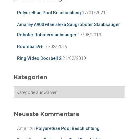
n
n
Polyurethan Pool Beschichtung
17/01/2021
a
c
Amarey A900 wlan alexa Saugroboter Staubsauger
h
:
Roboter Roboterstaubsauger
17/08/2019
Roomba s9+
16/08/2019
Ring Video Doorbell 2
21/02/2019
Kategorien
K
a
t
e
Neueste Kommentare
g
o
Arthur
zu
Polyurethan Pool Beschichtung
r
i