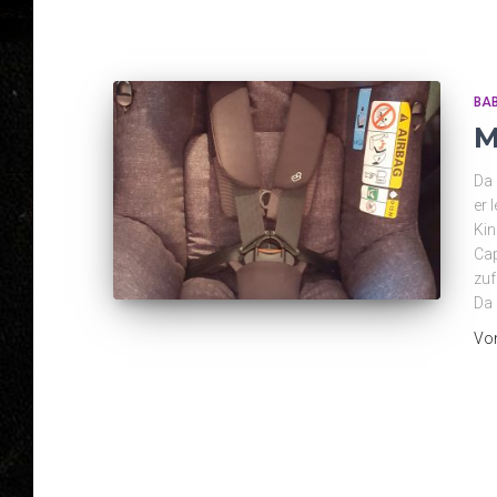
BAB
M
Da 
er 
Kin
Cap
zuf
Da 
Vo