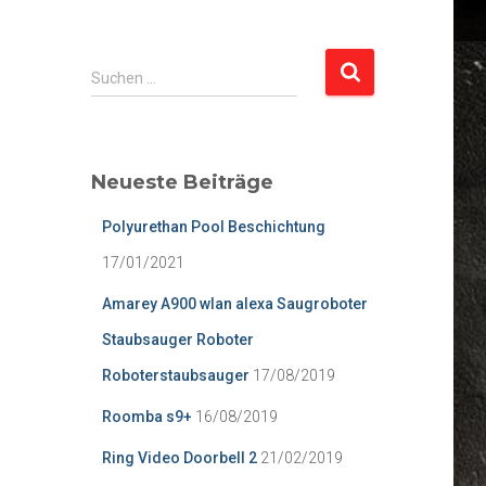
S
Suchen …
u
c
h
e
Neueste Beiträge
n
n
Polyurethan Pool Beschichtung
a
c
17/01/2021
h
Amarey A900 wlan alexa Saugroboter
:
Staubsauger Roboter
Roboterstaubsauger
17/08/2019
Roomba s9+
16/08/2019
Ring Video Doorbell 2
21/02/2019