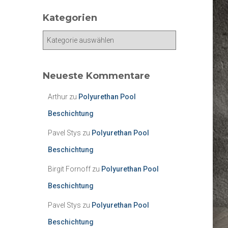
Kategorien
K
a
t
e
Neueste Kommentare
g
o
Arthur
zu
Polyurethan Pool
r
Beschichtung
i
e
Pavel Stys
zu
Polyurethan Pool
n
Beschichtung
Birgit Fornoff
zu
Polyurethan Pool
Beschichtung
Pavel Stys
zu
Polyurethan Pool
Beschichtung