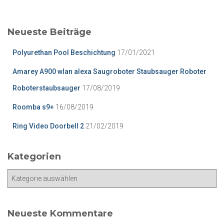
c
h
e
Neueste Beiträge
n
n
Polyurethan Pool Beschichtung
17/01/2021
a
c
Amarey A900 wlan alexa Saugroboter Staubsauger Roboter
h
Roboterstaubsauger
17/08/2019
:
Roomba s9+
16/08/2019
Ring Video Doorbell 2
21/02/2019
Kategorien
K
a
t
e
Neueste Kommentare
g