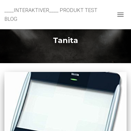
____INTERAKTIVER____ PRODUKT TEST
BLOG
NAVIG
UMSC
Tanita