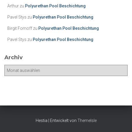
o
Arthur
zu
Polyurethan Pool Beschichtung
r
i
Pavel Stys
zu
Polyurethan Pool Beschichtung
e
Birgit Fornoff
zu
Polyurethan Pool Beschichtung
n
Pavel Stys
zu
Polyurethan Pool Beschichtung
Archiv
A
r
c
h
i
v
Hestia | Entwickelt von
ThemeIsle