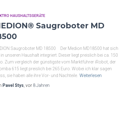
EKTRO HAUSHALTSGERÄTE
EDION® Saugroboter MD
8500
DION Saugroboter MD 18500 Der Medion MD18500 hat sich
 in unseren Haushalt integriert. Dieser liegt preislich bei ca. 150
o. Zum vergleich der günstigste vom Marktführer iRobot, der
mba 615 liegt preislich bei 265 Euro. Wobei ich klar sagen
s, sie haben alle ihre Vor- und Nachteile.
Weiterlesen
n
Pavel Stys
, vor
8 Jahren