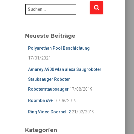
S
u
c
h
e
Neueste Beiträge
n
n
Polyurethan Pool Beschichtung
a
17/01/2021
c
h
Amarey A900 wlan alexa Saugroboter
:
Staubsauger Roboter
Roboterstaubsauger
17/08/2019
Roomba s9+
16/08/2019
Ring Video Doorbell 2
21/02/2019
Kategorien