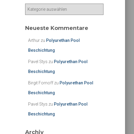
K
a
t
e
Neueste Kommentare
g
o
Arthur
zu
Polyurethan Pool
r
Beschichtung
i
e
Pavel Stys
zu
Polyurethan Pool
n
Beschichtung
Birgit Fornoff
zu
Polyurethan Pool
Beschichtung
Pavel Stys
zu
Polyurethan Pool
Beschichtung
Archiv