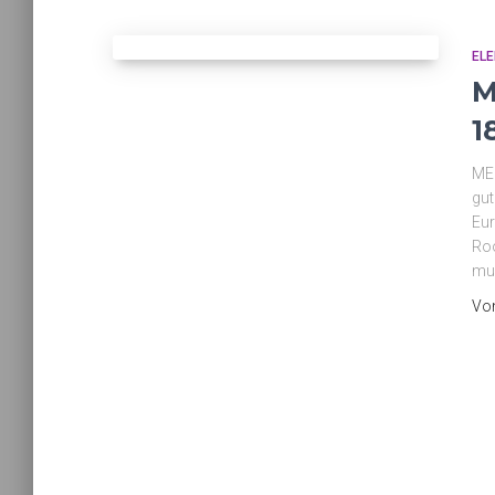
EL
M
1
ME
gut
Eur
Roo
mus
Vo