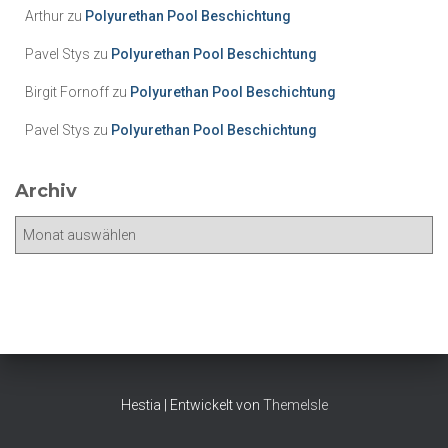
o
Arthur
zu
Polyurethan Pool Beschichtung
r
i
Pavel Stys
zu
Polyurethan Pool Beschichtung
e
Birgit Fornoff
zu
Polyurethan Pool Beschichtung
n
Pavel Stys
zu
Polyurethan Pool Beschichtung
Archiv
A
r
c
h
i
v
Hestia | Entwickelt von
ThemeIsle