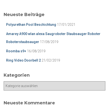
h
e
Neueste Beiträge
n
n
Polyurethan Pool Beschichtung
17/01/2021
a
c
Amarey A900 wlan alexa Saugroboter Staubsauger Roboter
h
Roboterstaubsauger
17/08/2019
:
Roomba s9+
16/08/2019
Ring Video Doorbell 2
21/02/2019
Kategorien
K
a
t
e
Neueste Kommentare
g