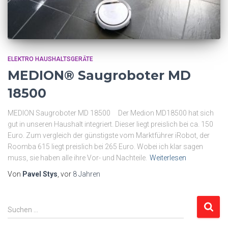
ELEKTRO HAUSHALTSGERÄTE
MEDION® Saugroboter MD
18500
MEDION Saugroboter MD 18500 Der Medion MD18500 hat sich
gut in unseren Haushalt integriert. Dieser liegt preislich bei ca. 150
Euro. Zum vergleich der günstigste vom Marktführer iRobot, der
Roomba 615 liegt preislich bei 265 Euro. Wobei ich klar sagen
muss, sie haben alle ihre Vor- und Nachteile.
Weiterlesen
Von
Pavel Stys
, vor
8 Jahren
S
Suchen …
u
c