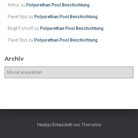
o
Arthur
zu
Polyurethan Pool Beschichtung
r
i
Pavel Stys
zu
Polyurethan Pool Beschichtung
e
Birgit Fornoff
zu
Polyurethan Pool Beschichtung
n
Pavel Stys
zu
Polyurethan Pool Beschichtung
Archiv
A
r
c
h
i
v
Hestia | Entwickelt von
ThemeIsle