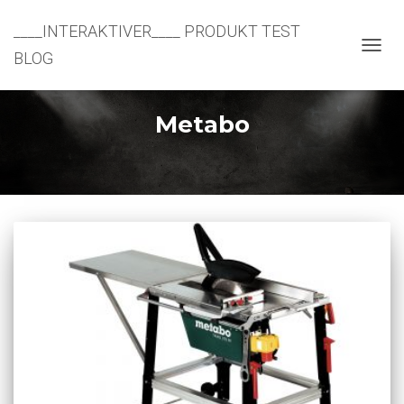
____INTERAKTIVER____ PRODUKT TEST
BLOG
NAVIG
UMSC
Metabo