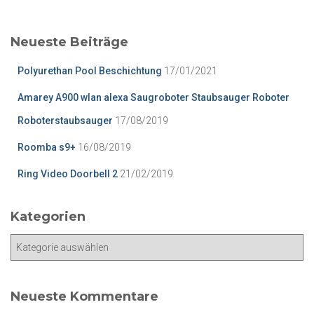
h
e
Neueste Beiträge
n
n
Polyurethan Pool Beschichtung
17/01/2021
a
c
Amarey A900 wlan alexa Saugroboter Staubsauger Roboter
h
Roboterstaubsauger
17/08/2019
:
Roomba s9+
16/08/2019
Ring Video Doorbell 2
21/02/2019
Kategorien
K
a
t
e
Neueste Kommentare
g