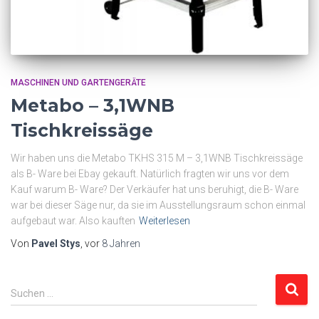
MASCHINEN UND GARTENGERÄTE
Metabo – 3,1WNB
Tischkreissäge
Wir haben uns die Metabo TKHS 315 M – 3,1WNB Tischkreissäge
als B- Ware bei Ebay gekauft. Natürlich fragten wir uns vor dem
Kauf warum B- Ware? Der Verkäufer hat uns beruhigt, die B- Ware
war bei dieser Säge nur, da sie im Ausstellungsraum schon einmal
aufgebaut war. Also kauften
Weiterlesen
Von
Pavel Stys
, vor
8 Jahren
S
Suchen …
u
c