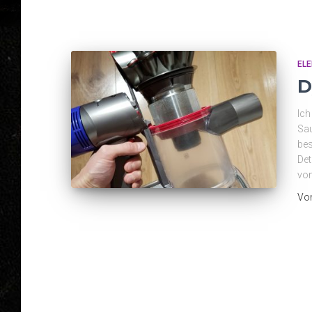
EL
D
Ich
Sau
bes
Det
vo
Vo