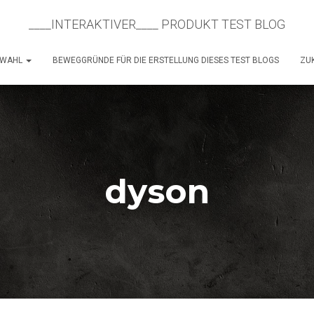
____INTERAKTIVER____ PRODUKT TEST BLOG
SWAHL
BEWEGGRÜNDE FÜR DIE ERSTELLUNG DIESES TEST BLOGS
ZUK
dyson