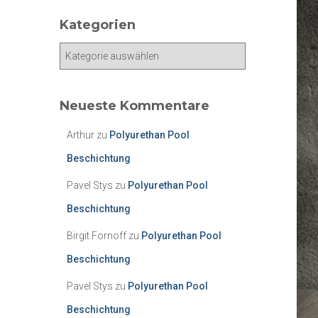
Kategorien
K
a
t
e
Neueste Kommentare
g
o
Arthur
zu
Polyurethan Pool
r
Beschichtung
i
e
Pavel Stys
zu
Polyurethan Pool
n
Beschichtung
Birgit Fornoff
zu
Polyurethan Pool
Beschichtung
Pavel Stys
zu
Polyurethan Pool
Beschichtung