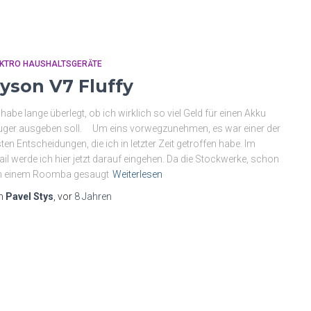
EKTRO HAUSHALTSGERÄTE
yson V7 Fluffy
 habe lange überlegt, ob ich wirklich so viel Geld für einen Akku
ger ausgeben soll. Um eins vorwegzunehmen, es war einer der
ten Entscheidungen, die ich in letzter Zeit getroffen habe. Im
ail werde ich hier jetzt darauf eingehen. Da die Stockwerke, schon
n einem Roomba gesaugt
Weiterlesen
n
Pavel Stys
, vor
8 Jahren