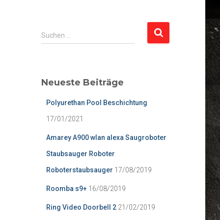
S
Suchen …
u
c
h
e
Neueste Beiträge
n
n
Polyurethan Pool Beschichtung
a
c
17/01/2021
h
Amarey A900 wlan alexa Saugroboter
:
Staubsauger Roboter
Roboterstaubsauger
17/08/2019
Roomba s9+
16/08/2019
Ring Video Doorbell 2
21/02/2019