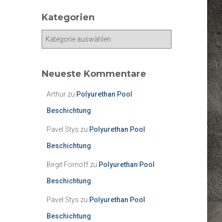
Kategorien
K
a
t
e
Neueste Kommentare
g
o
Arthur
zu
Polyurethan Pool
r
Beschichtung
i
e
Pavel Stys
zu
Polyurethan Pool
n
Beschichtung
Birgit Fornoff
zu
Polyurethan Pool
Beschichtung
Pavel Stys
zu
Polyurethan Pool
Beschichtung