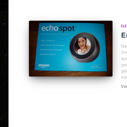
ELE
E
Na
SHO
auc
gew
gel
Ve
Vo