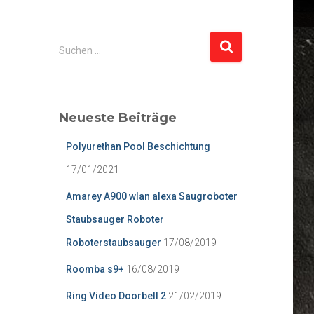
S
Suchen …
u
c
h
e
Neueste Beiträge
n
n
Polyurethan Pool Beschichtung
a
c
17/01/2021
h
Amarey A900 wlan alexa Saugroboter
:
Staubsauger Roboter
Roboterstaubsauger
17/08/2019
Roomba s9+
16/08/2019
Ring Video Doorbell 2
21/02/2019