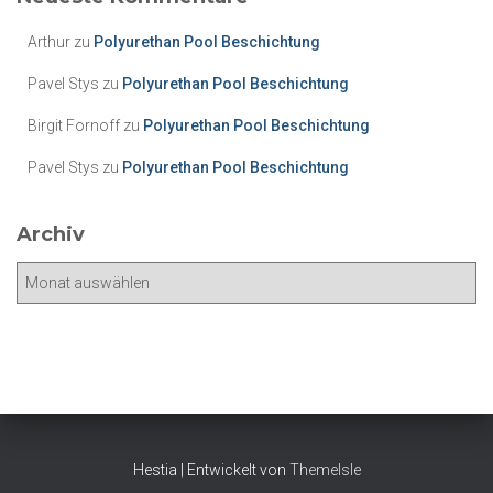
g
o
Arthur
zu
Polyurethan Pool Beschichtung
r
i
Pavel Stys
zu
Polyurethan Pool Beschichtung
e
Birgit Fornoff
zu
Polyurethan Pool Beschichtung
n
Pavel Stys
zu
Polyurethan Pool Beschichtung
Archiv
A
r
c
h
i
v
Hestia | Entwickelt von
ThemeIsle