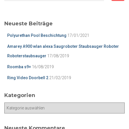
c
h
e
Neueste Beiträge
n
n
Polyurethan Pool Beschichtung
17/01/2021
a
c
Amarey A900 wlan alexa Saugroboter Staubsauger Roboter
h
Roboterstaubsauger
17/08/2019
:
Roomba s9+
16/08/2019
Ring Video Doorbell 2
21/02/2019
Kategorien
K
a
t
e
Neueste Kommentare