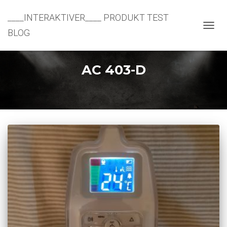
____INTERAKTIVER____ PRODUKT TEST
BLOG
NAVIG
UMSC
AC 403-D