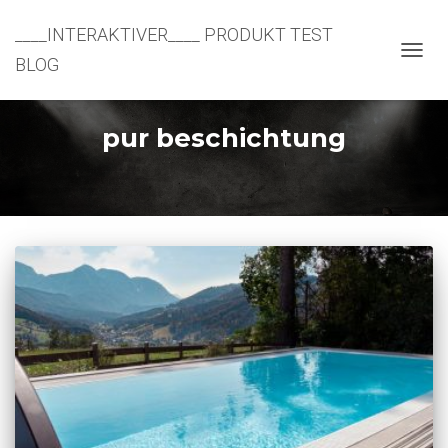
____INTERAKTIVER____ PRODUKT TEST
BLOG
NAVIG
UMSC
pur beschichtung