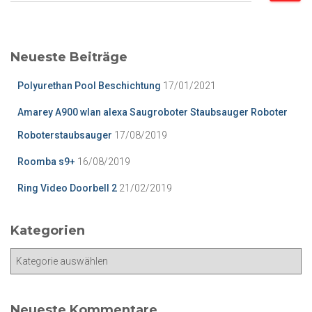
c
h
e
Neueste Beiträge
n
n
Polyurethan Pool Beschichtung
17/01/2021
a
c
Amarey A900 wlan alexa Saugroboter Staubsauger Roboter
h
Roboterstaubsauger
17/08/2019
:
Roomba s9+
16/08/2019
Ring Video Doorbell 2
21/02/2019
Kategorien
K
a
t
e
Neueste Kommentare