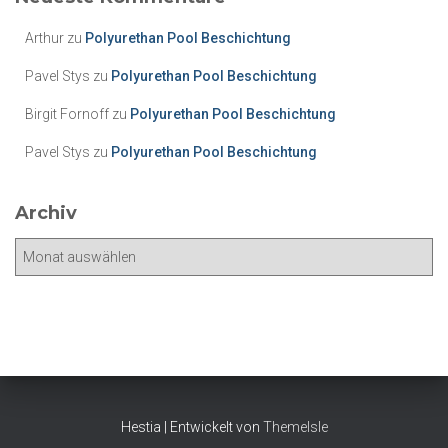
g
o
Arthur
zu
Polyurethan Pool Beschichtung
r
i
Pavel Stys
zu
Polyurethan Pool Beschichtung
e
Birgit Fornoff
zu
Polyurethan Pool Beschichtung
n
Pavel Stys
zu
Polyurethan Pool Beschichtung
Archiv
A
r
c
h
i
v
Hestia | Entwickelt von
ThemeIsle