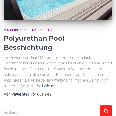
MASCHINEN UND GARTENGERÄTE
Polyurethan Pool
Beschichtung
Leider wurde im Jahr 2020 auch unser Sommerurlaub
Coronabedingt abgesagt, weshalb wir uns auch ein Corona Projekt
überlegt haben. Da wir unseren Garten im Sommer nie nutzen,
haben wir uns für den Bau eines Betonpools aus Schalsteinen
entschieden. Da wir beide Handwerker sind, machen wir natürlich
alles vom Beton bis
Weiterlesen
Von
Pavel Stys
, vor
6 Jahren
S
Suchen …
u