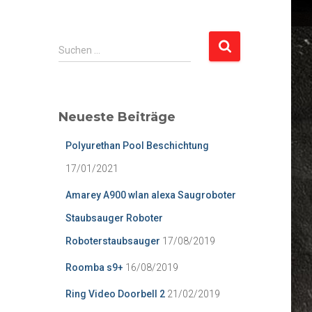
S
Suchen …
u
c
h
e
Neueste Beiträge
n
n
Polyurethan Pool Beschichtung
a
c
17/01/2021
h
Amarey A900 wlan alexa Saugroboter
:
Staubsauger Roboter
Roboterstaubsauger
17/08/2019
Roomba s9+
16/08/2019
Ring Video Doorbell 2
21/02/2019