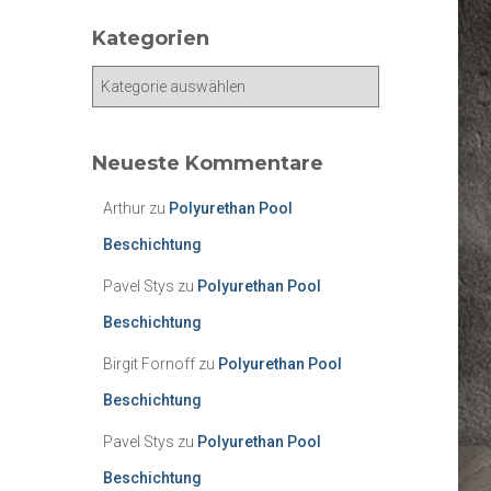
Kategorien
K
a
t
e
Neueste Kommentare
g
o
Arthur
zu
Polyurethan Pool
r
Beschichtung
i
e
Pavel Stys
zu
Polyurethan Pool
n
Beschichtung
Birgit Fornoff
zu
Polyurethan Pool
Beschichtung
Pavel Stys
zu
Polyurethan Pool
Beschichtung