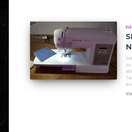
EL
S
N
Vie
so 
abe
Tip
wol
Vo