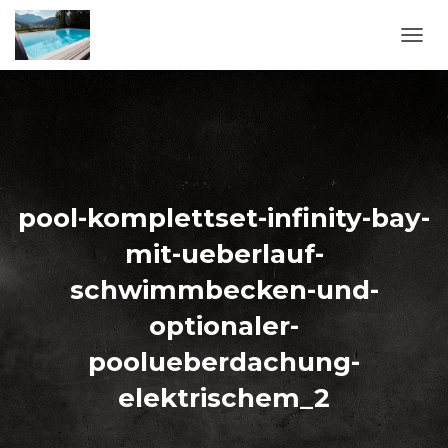
N
A
V
I
G
A
T
I
O
pool-komplettset-infinity-bay-
N
U
mit-ueberlauf-
M
S
schwimmbecken-und-
C
H
optionaler-
A
poolueberdachung-
L
T
elektrischem_2
E
N