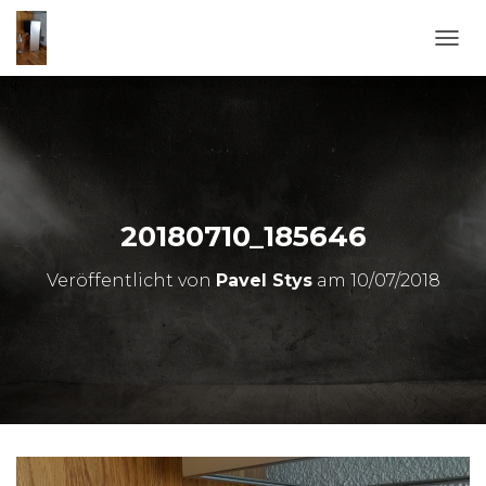
N
A
V
I
G
A
T
I
O
20180710_185646
N
U
Veröffentlicht von
Pavel Stys
am
10/07/2018
M
S
C
H
A
L
T
E
N