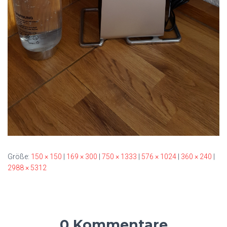
Größe:
150 × 150
|
169 × 300
|
750 × 1333
|
576 × 1024
|
360 × 240
|
2988 × 5312
0 Kommentare