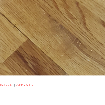
360 × 240
|
2988 × 5312