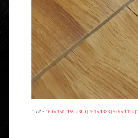
Größe:
150 × 150
|
169 × 300
|
750 × 1333
|
576 × 1024
|