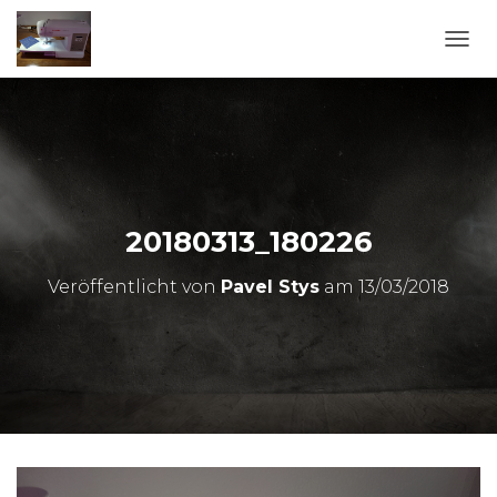
N
A
V
I
G
A
T
I
O
20180313_180226
N
U
Veröffentlicht von
Pavel Stys
am
13/03/2018
M
S
C
H
A
L
T
E
N