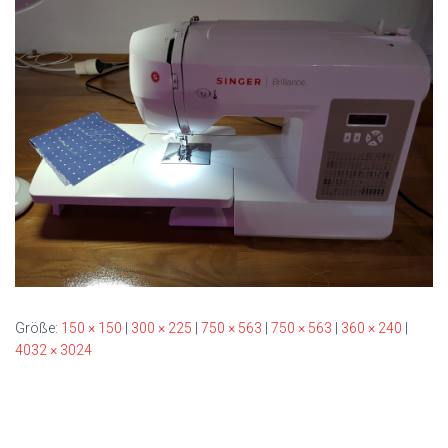
Größe:
150 × 150
|
300 × 225
|
750 × 563
|
750 × 563
|
360 × 240
|
4032 × 3024