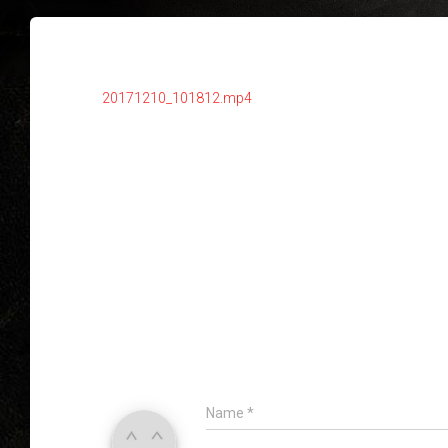
20171210_101812.mp4
Name
*