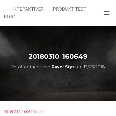
____INTERAKTIVER____ PRODUKT TEST
BLOG
N
A
V
I
G
A
T
I
20180310_160649
O
N
U
Veröffentlicht von
Pavel Stys
am
13/03/2018
M
S
C
H
A
L
T
E
N
20180310_160649.mp4