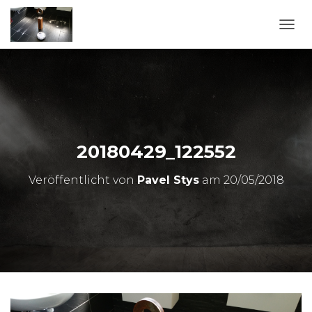
N
A
V
I
G
A
T
I
O
20180429_122552
N
U
Veröffentlicht von
Pavel Stys
am
20/05/2018
M
S
C
H
A
L
T
E
N