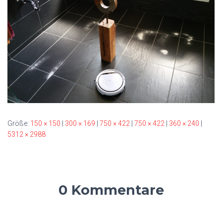
Größe:
150 × 150
|
300 × 169
|
750 × 422
|
750 × 422
|
360 × 240
|
5312 × 2988
0 Kommentare