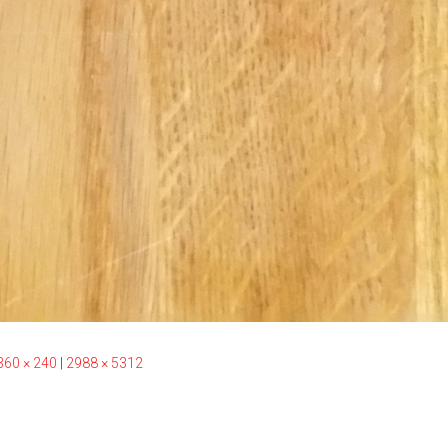
360 × 240
|
2988 × 5312