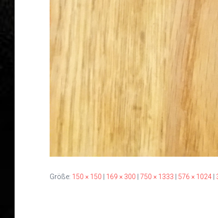
Größe:
150 × 150
|
169 × 300
|
750 × 1333
|
576 × 1024
|