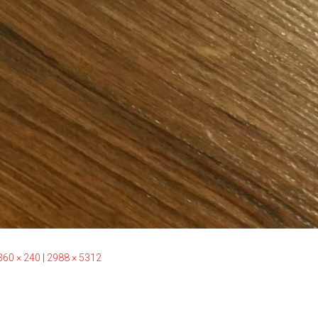
360 × 240
|
2988 × 5312