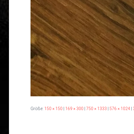
Größe:
150 × 150
|
169 × 300
|
750 × 1333
|
576 × 1024
|