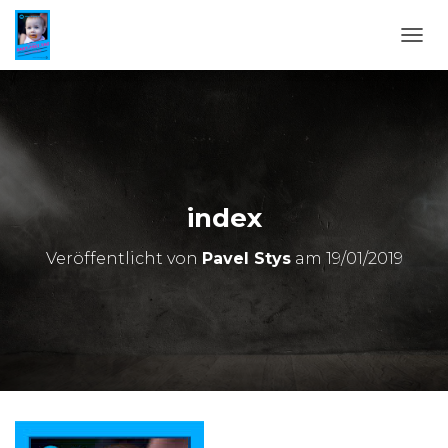
N
A
V
I
G
A
T
I
O
index
N
U
Veröffentlicht von
Pavel Stys
am
19/01/2019
M
S
C
H
A
L
T
E
N