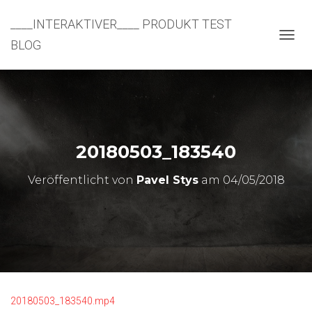
____INTERAKTIVER____ PRODUKT TEST
BLOG
N
A
V
I
G
A
T
I
20180503_183540
O
N
U
Veröffentlicht von
Pavel Stys
am
04/05/2018
M
S
C
H
A
L
T
E
N
20180503_183540.mp4