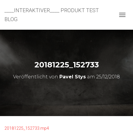
____INTERAKTIVER____ PRODUKT TEST
BLOG
N
A
V
I
G
A
T
I
20181225_152733
O
N
U
Veröffentlicht von
Pavel Stys
am
25/12/2018
M
S
C
H
A
L
T
E
N
20181225_152733.mp4