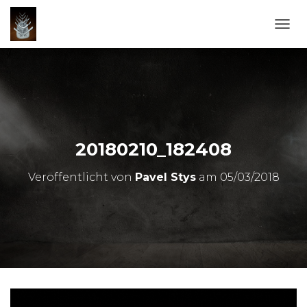
N
A
V
I
G
A
T
I
O
20180210_182408
N
U
Veröffentlicht von
Pavel Stys
am
05/03/2018
M
S
C
H
A
L
T
E
N